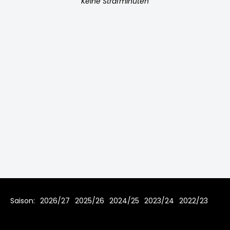
Keine Strafminuten
Saison:
2026/27
2025/26
2024/25
2023/24
2022/23
2021/22
2019/20
2018/19
2017/18
2016/17
2015/16
2014/15
2013/14
2012/13
2011/12
2010/11