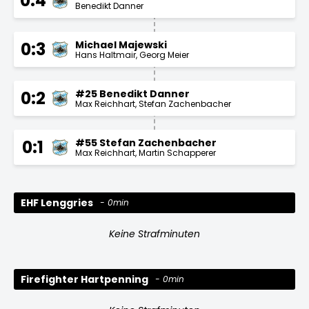
0:4
Benedikt Danner
Michael Majewski
0:3
Hans Haltmair
Georg Meier
#25 Benedikt Danner
0:2
Max Reichhart
Stefan Zachenbacher
#55 Stefan Zachenbacher
0:1
Max Reichhart
Martin Schapperer
EHF Lenggries
0min
Keine Strafminuten
Firefighter Hartpenning
0min