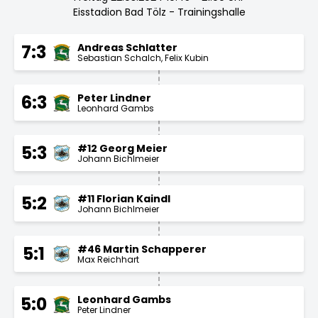
Eisstadion Bad Tölz - Trainingshalle
Andreas Schlatter
7:3
Sebastian Schalch
Felix Kubin
Peter Lindner
6:3
Leonhard Gambs
#12 Georg Meier
5:3
Johann Bichlmeier
#11 Florian Kaindl
5:2
Johann Bichlmeier
#46 Martin Schapperer
5:1
Max Reichhart
Leonhard Gambs
5:0
Peter Lindner