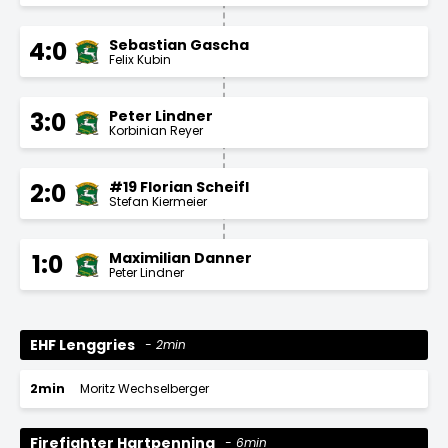
Sebastian Gascha
4:0
Felix Kubin
Peter Lindner
3:0
Korbinian Reyer
#19 Florian Scheifl
2:0
Stefan Kiermeier
Maximilian Danner
1:0
Peter Lindner
EHF Lenggries
2min
2min
Moritz Wechselberger
Firefighter Hartpenning
6min