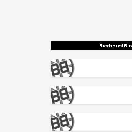
Bierhäusl Bl