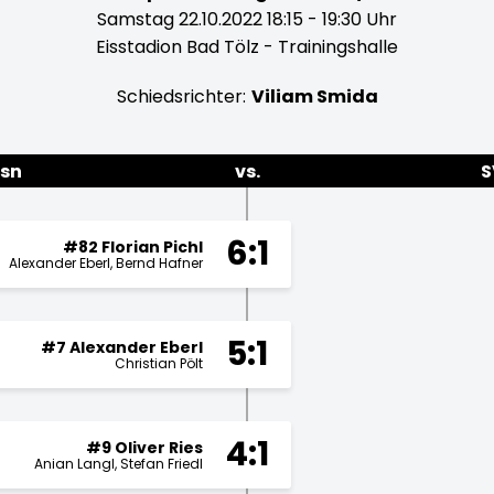
Samstag 22.10.2022 18:15 - 19:30 Uhr
Eisstadion Bad Tölz - Trainingshalle
Schiedsrichter:
Viliam Smida
osn
vs.
S
6:1
#82 Florian Pichl
Alexander Eberl
Bernd Hafner
5:1
#7 Alexander Eberl
Christian Pölt
4:1
#9 Oliver Ries
Anian Langl
Stefan Friedl