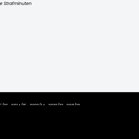
e Strafminuten
5/16
2014/15
2013/14
2012/13
2011/12