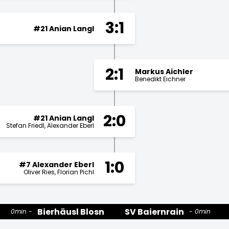
3:1
#21 Anian Langl
2:1
Markus Aichler
Benedikt Eichner
2:0
#21 Anian Langl
Stefan Friedl
Alexander Eberl
1:0
#7 Alexander Eberl
Oliver Ries
Florian Pichl
Bierhäusl Blosn
SV Baiernrain
0min
0min