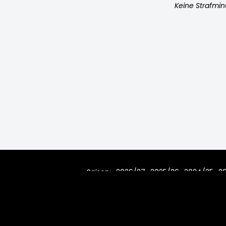
Keine Strafmi
Saison:
2026/27
2025/26
2024/25
2
2010/11
2009/10
2008/09
200