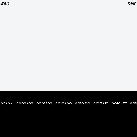
nuten
Kein
023/24
2022/23
2021/22
2019/20
2018/19
2017/18
2016/17
201
7/08
Home
Regeln
Impressum
Datenschutz