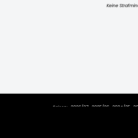
Keine Strafmi
Saison:
2026/27
2025/26
2024/25
2
2010/11
2009/10
2008/09
200