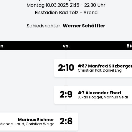
Montag 10.03.2025 21:15 - 22:30 Uhr
Eisstadion Bad Tölz - Arena
Schiedsrichter:
Werner Schäffler
in
vs.
Bi
2:10
#87 Manfred Sitzberge
Christian Pölt
Daniel Engl
2:9
#7 Alexander Eberl
Lukas Högger
Marinus Seidl
2:8
Marinus Eichner
Michael Jaud
Christian Welge