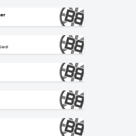
ger
Seidl