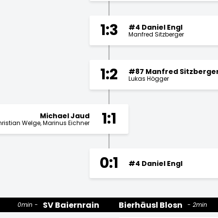
1:3
#4 Daniel Engl
Manfred Sitzberger
1:2
#87 Manfred Sitzberge
Lukas Högger
1:1
Michael Jaud
ristian Welge
Marinus Eichner
0:1
#4 Daniel Engl
SV Baiernrain
Bierhäusl Blosn
0min
2min