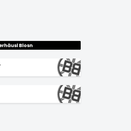
erhäusl Blosn
r