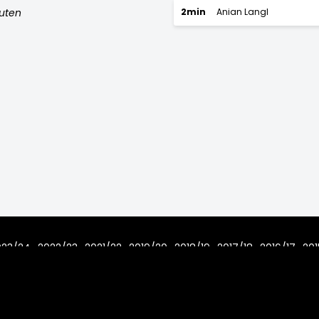
nuten
2min
Anian Langl
023/24
2022/23
2021/22
2019/20
2018/19
2017/18
2016/17
201
7/08
Home
Regeln
Impressum
Datenschutz