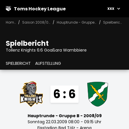
Toms Hockey League
xxx
Home
Saison 2008/09
Hauptrunde - Gruppe B
Spielbericht
Spielbericht
Tollenz Knights 6:6 Goaßara Wambbiere
SPIELBERICHT
AUFSTELLUNG
6 : 6
Hauptrunde - Gruppe B - 2008/09
Sonntag 22.03.2009 08:00 - 09:15 Uhr
Eisstadion Bad Tölz - Arena