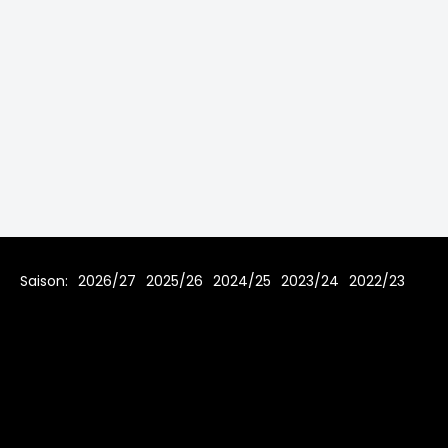
Saison:
2026/27
2025/26
2024/25
2023/24
2022/23
2021/22
2019/20
2018/19
2017/18
2016/17
2015/16
2014/15
2013/14
2012/13
2011/12
2010/11
2009/10
2008/09
2007/08
Home
Regeln
Impressum
Datenschutz
© 2006 - 2026 www.toms-hockey-league.de Alle Rechte