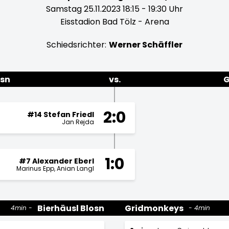
Samstag 25.11.2023 18:15 - 19:30 Uhr
Eisstadion Bad Tölz - Arena
Schiedsrichter:
Werner Schäffler
osn
vs.
G
2:0
#14 Stefan Friedl
Jan Rejda
1:0
#7 Alexander Eberl
Marinus Epp
Anian Langl
Bierhäusl Blosn
Gridmonkeys
4min
4min