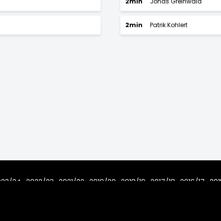
2min
Jonas Greinwald
2min
Patrik Kohlert
023/24
2022/23
2021/22
2019/20
2018/19
2017/18
2016/17
201
7/08
Home
Regeln
Impressum
Datenschutz