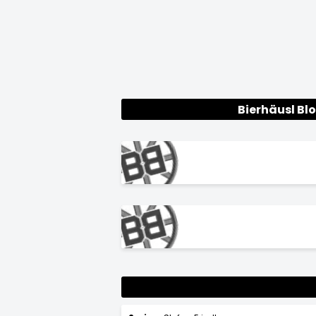
Bierhäusl Bl