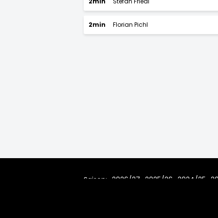
2min
Stefan Friedl
2min
Florian Pichl
Saison:
2026/27
2025/26
2024/25
2
2010/11
2009/10
2008/09
200