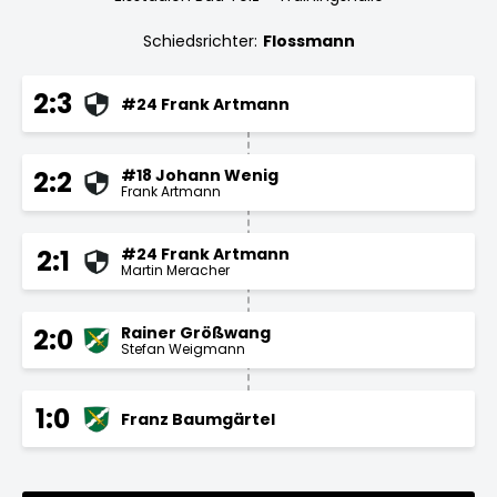
Schiedsrichter:
Flossmann
2:3
#24 Frank Artmann
#18 Johann Wenig
2:2
Frank Artmann
#24 Frank Artmann
2:1
Martin Meracher
Rainer Größwang
2:0
Stefan Weigmann
1:0
Franz Baumgärtel