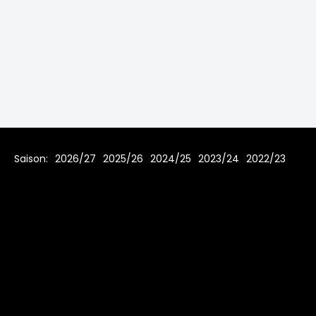
Saison:
2026/27
2025/26
2024/25
2023/24
2022/23
2021/22
2019/20
2018/19
2017/18
2016/17
2015/16
2014/15
2013/14
2012/13
2011/12
2010/11
2009/10
2008/09
2007/08
Home
Regeln
Impressum
Datenschutz
© 2006 - 2026 www.toms-hockey-league.de Alle Rechte
vorbehalten