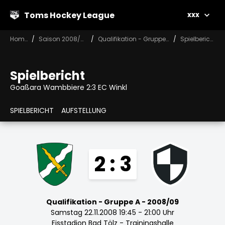
Toms Hockey League
xxx
Home
Saison 2008/09
Qualifikation - Gruppe A
Spielbericht
Spielbericht
Goaßara Wambbiere 2:3 EC Winkl
SPIELBERICHT
AUFSTELLUNG
2 : 3
Qualifikation - Gruppe A - 2008/09
Samstag 22.11.2008 19:45 - 21:00 Uhr
Eisstadion Bad Tölz - Trainingshalle