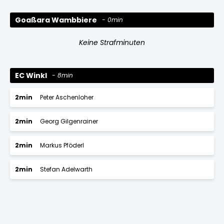
Goaßara Wambbiere
0min
Keine Strafminuten
EC Winkl
8min
2min
Peter Aschenloher
2min
Georg Gilgenrainer
2min
Markus Pföderl
2min
Stefan Adelwarth