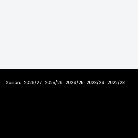
Saison:
2026/27
2025/26
2024/25
2023/24
2022/23
2021/22
2019/20
2018/19
2017/18
2016/17
2015/16
2014/15
2013/14
2012/13
2011/12
2010/11
2009/10
2008/09
2007/08
Home
Regeln
Impressum
Datenschutz
© 2006 - 2026 www.toms-hockey-league.de Alle Rechte