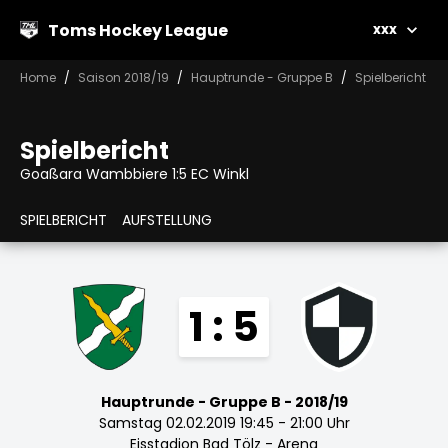
Toms Hockey League
xxx
Home
Saison 2018/19
Hauptrunde - Gruppe B
Spielbericht
Spielbericht
Goaßara Wambbiere 1:5 EC Winkl
SPIELBERICHT
AUFSTELLUNG
1 : 5
Hauptrunde - Gruppe B - 2018/19
Samstag 02.02.2019 19:45 - 21:00 Uhr
Eisstadion Bad Tölz - Arena