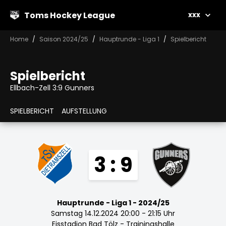
Toms Hockey League
xxx
Home
Saison 2024/25
Hauptrunde - Liga 1
Spielbericht
Spielbericht
Ellbach-Zell 3:9 Gunners
SPIELBERICHT
AUFSTELLUNG
3 : 9
Hauptrunde - Liga 1 - 2024/25
Samstag 14.12.2024 20:00 - 21:15 Uhr
Eisstadion Bad Tölz - Trainingshalle