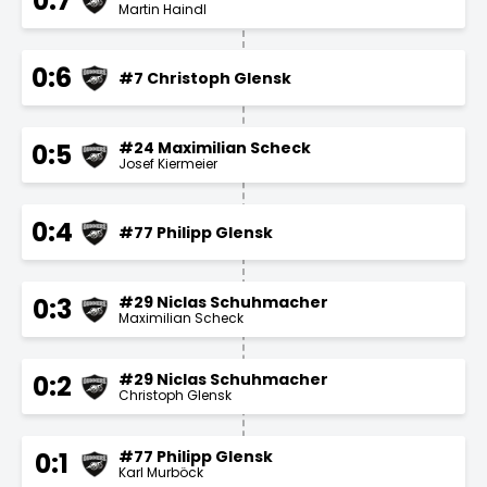
0:7
Martin Haindl
0:6
#7 Christoph Glensk
#24 Maximilian Scheck
0:5
Josef Kiermeier
0:4
#77 Philipp Glensk
#29 Niclas Schuhmacher
0:3
Maximilian Scheck
#29 Niclas Schuhmacher
0:2
Christoph Glensk
#77 Philipp Glensk
0:1
Karl Murböck