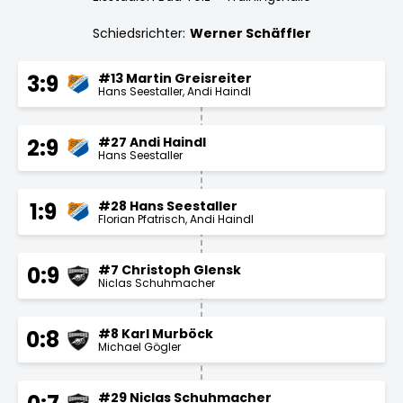
Schiedsrichter:
Werner Schäffler
#13 Martin Greisreiter
3:9
Hans Seestaller
Andi Haindl
#27 Andi Haindl
2:9
Hans Seestaller
#28 Hans Seestaller
1:9
Florian Pfatrisch
Andi Haindl
#7 Christoph Glensk
0:9
Niclas Schuhmacher
#8 Karl Murböck
0:8
Michael Gögler
#29 Niclas Schuhmacher