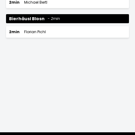
2min
Michael Bertl
Bierhäusl Blosn
2min
2min
Florian Pichl