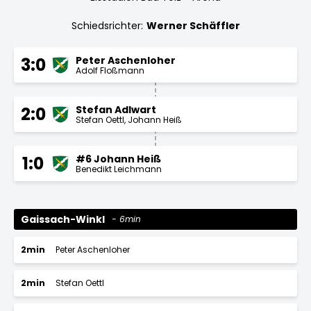
Schiedsrichter:
Werner Schäffler
Peter Aschenloher
3:0
Adolf Floßmann
Stefan Adlwart
2:0
Stefan Oettl
Johann Heiß
#6 Johann Heiß
1:0
Benedikt Leichmann
Gaissach-Winkl
6min
2min
Peter Aschenloher
2min
Stefan Oettl