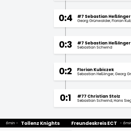
0:4
#7 Sebastian Heßlinger
Georg Grünwalder
Florian Ku
0:3
#7 Sebastian Heßlinger
Sebastian Schwind
0:2
Florian Kubiczek
Sebastian Heßlinger
Georg G
0:1
#77 Christian Stolz
Sebastian Schwind
Hans Sieg
Tollenz Knights
Freundeskreis ECT
6min
6mi