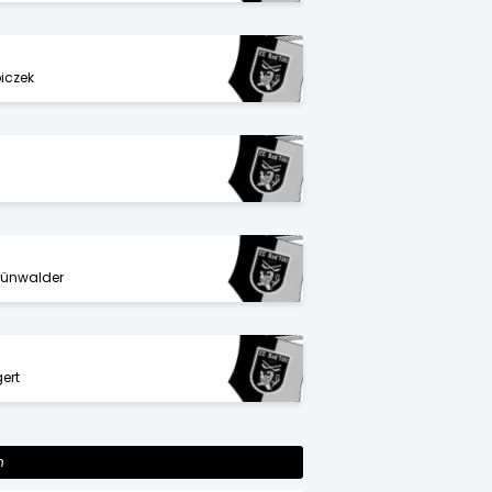
biczek
rünwalder
ert
n