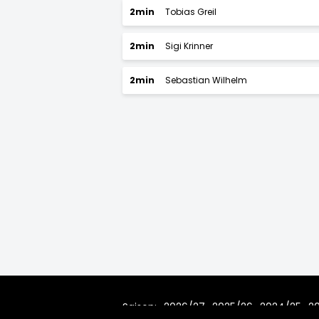
2min
Tobias Greil
2min
Sigi Krinner
2min
Sebastian Wilhelm
Saison:
2026/27
2025/26
2024/25
2