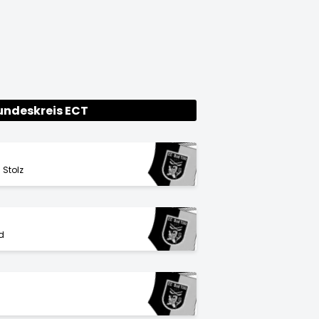
undeskreis ECT
 Stolz
d