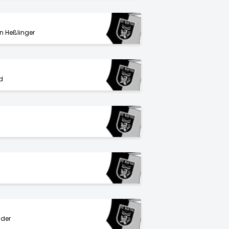
n Heßlinger
d
der