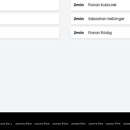
2min
Florian Kubiczek
2min
Sebastian Heßlinger
2min
Florian Rödig
023/24
2022/23
2021/22
2019/20
2018/19
2017/18
2016/17
201