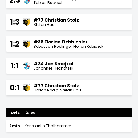
2:3
Tobias Bucksch
#77 Christian Stolz
1:3
Stefan Hau
#88 Florian Eichbichler
1:2
Sebastian Heßlinger
Florian Kubiczek
#34 Jan Smejkal
1:1
Johannes Piechatzek
#77 Christian Stolz
0:1
Florian Rödig
Stefan Hau
Isels
2min
2min
Konstantin Thalhammer