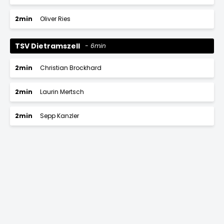
2min
Oliver Ries
TSV Dietramszell
6min
2min
Christian Brockhard
2min
Laurin Mertsch
2min
Sepp Kanzler