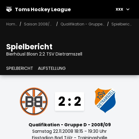
Toms Hockey League
xxx
Home
Saison 2008/09
Qualifikation - Gruppe D
Spielbericht
Spielbericht
Bierhäusl Blosn 2:2 TSV Dietramszell
SPIELBERICHT
AUFSTELLUNG
2 : 2
Qualifikation - Gruppe D - 2008/09
Samstag 22.11.2008 18:15 - 19:30 Uhr
Eisstadion Bad Tölz - Trainingshalle