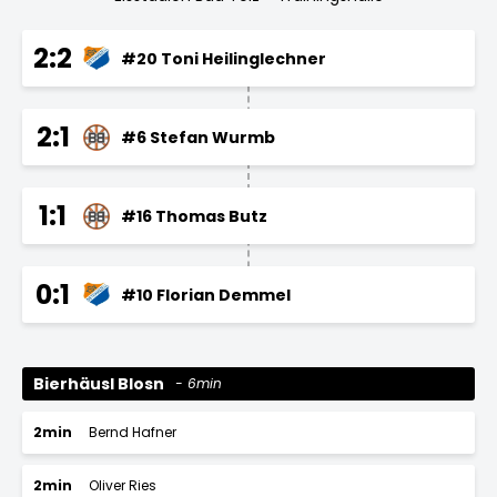
2:2
#20 Toni Heilinglechner
2:1
#6 Stefan Wurmb
1:1
#16 Thomas Butz
0:1
#10 Florian Demmel
Bierhäusl Blosn
6min
2min
Bernd Hafner
2min
Oliver Ries