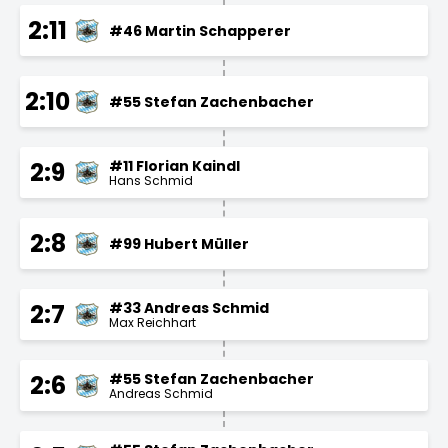
2:11
#46 Martin Schapperer
2:10
#55 Stefan Zachenbacher
#11 Florian Kaindl
2:9
Hans Schmid
2:8
#99 Hubert Müller
#33 Andreas Schmid
2:7
Max Reichhart
#55 Stefan Zachenbacher
2:6
Andreas Schmid