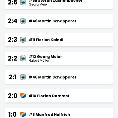
#55 Stefan Zachenbacher
2:5
Georg Meier
2:4
#46 Martin Schapperer
2:3
#11 Florian Kaindl
#12 Georg Meier
2:2
Hubert Müller
2:1
#46 Martin Schapperer
2:0
#10 Florian Demmel
1:0
#8 Manfred Helfrich