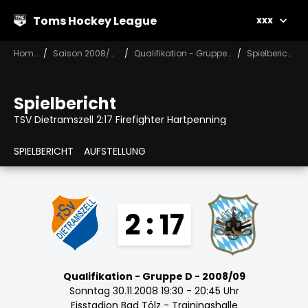
Toms Hockey League
xxx
Home
Saison 2008/09
Qualifikation - Gruppe D
Spielbericht
Spielbericht
TSV Dietramszell 2:17 Firefighter Hartpenning
SPIELBERICHT
AUFSTELLUNG
2 : 17
Qualifikation - Gruppe D - 2008/09
Sonntag 30.11.2008 19:30 - 20:45 Uhr
Eisstadion Bad Tölz - Trainingshalle