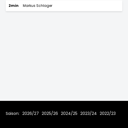
2min
Markus Schlager
Saison:
2026/27
2025/26
2024/25
2023/24
2022/23
2021/22
2019/20
2018/19
2017/18
2016/17