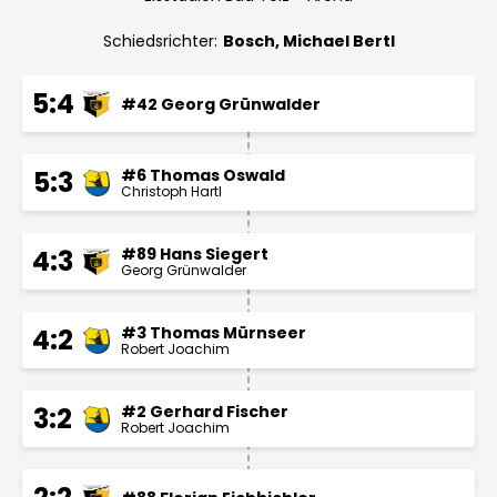
Schiedsrichter:
Bosch, Michael Bertl
5:4
#42 Georg Grünwalder
#6 Thomas Oswald
5:3
Christoph Hartl
#89 Hans Siegert
4:3
Georg Grünwalder
#3 Thomas Mürnseer
4:2
Robert Joachim
#2 Gerhard Fischer
3:2
Robert Joachim