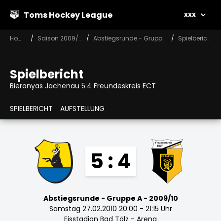
Toms Hockey League
xxx
Home
Saison 2009/10
Abstiegsrunde - Gruppe A
Spielbericht
Spielbericht
Bieranyas Jachenau 5:4 Freundeskreis ECT
SPIELBERICHT
AUFSTELLUNG
5 : 4
Abstiegsrunde - Gruppe A - 2009/10
Samstag 27.02.2010 20:00 - 21:15 Uhr
Eisstadion Bad Tölz - Arena