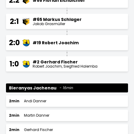
2:2
#88 Florian Eichbichler
#65 Markus Schlager
2:1
Jakob Grasmüller
2:0
#19 Robert Joachim
#2 Gerhard Fischer
1:0
Robert Joachim
Siegfried Halemba
Bieranyas Jachenau
16min
2min
Andi Danner
2min
Martin Danner
2min
Gerhard Fischer