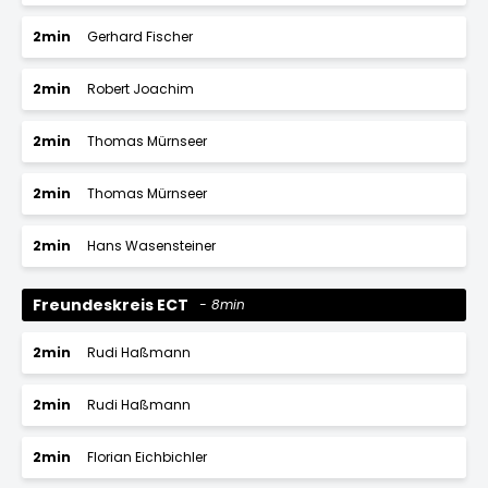
2min
Gerhard Fischer
2min
Robert Joachim
2min
Thomas Mürnseer
2min
Thomas Mürnseer
2min
Hans Wasensteiner
Freundeskreis ECT
8min
2min
Rudi Haßmann
2min
Rudi Haßmann
2min
Florian Eichbichler