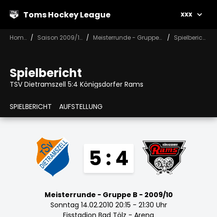
Toms Hockey League
xxx
Home
Saison 2009/10
Meisterrunde - Gruppe B
Spielbericht
Spielbericht
TSV Dietramszell 5:4 Königsdorfer Rams
SPIELBERICHT
AUFSTELLUNG
5 : 4
Meisterrunde - Gruppe B - 2009/10
Sonntag 14.02.2010 20:15 - 21:30 Uhr
Eisstadion Bad Tölz - Arena