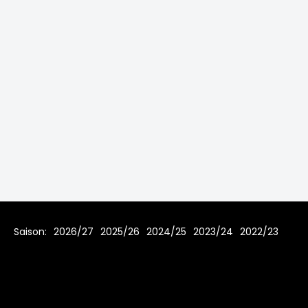
Saison:
2026/27
2025/26
2024/25
2023/24
2022/23
2021/22
2019/20
2018/19
2017/18
2016/17
2015/16
2014/15
2013/14
2012/13
2011/12
2010/11
2009/10
2008/09
2007/08