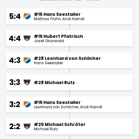
#15 Hans Seestaller
5:4
Mathias Frühn
Andi Haindl
#15 Hubert Pfatrisch
4:4
Josef Grünwald
#28 Leonhard von Schilcher
4:3
Hans Seestaller
3:3
#28 Michael Rutz
#15 Hans Seestaller
3:2
Leonhard von Schilcher
Andi Haindl
#25 Michael Schröter
2:2
Michael Rutz