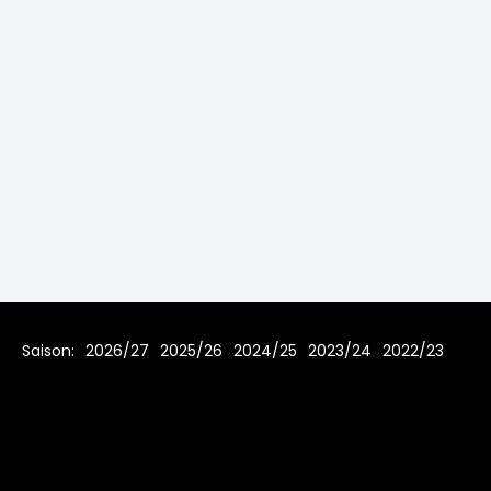
Saison:
2026/27
2025/26
2024/25
2023/24
2022/23
2021/22
2019/20
2018/19
2017/18
2016/17
2015/16
2014/15
2013/14
2012/13
2011/12
2010/11
2009/10
2008/09
2007/08