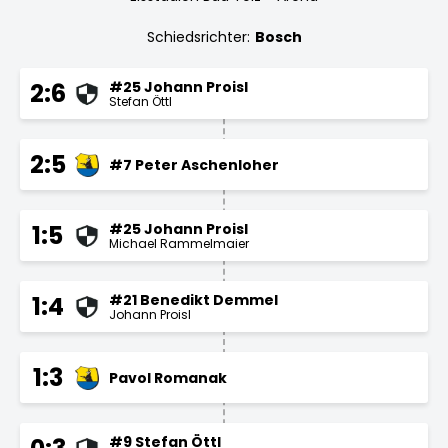
Schiedsrichter:
Bosch
#25 Johann Proisl
2:6
Stefan Öttl
2:5
#7 Peter Aschenloher
#25 Johann Proisl
1:5
Michael Rammelmaier
#21 Benedikt Demmel
1:4
Johann Proisl
1:3
Pavol Romanak
#9 Stefan Öttl