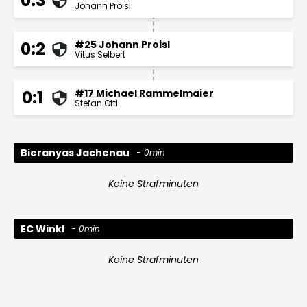
0:3
Johann Proisl
#25 Johann Proisl
0:2
Vitus Selbert
#17 Michael Rammelmaier
0:1
Stefan Öttl
Bieranyas Jachenau
0min
Keine Strafminuten
EC Winkl
0min
Keine Strafminuten