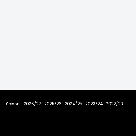
Saison:
2026/27
2025/26
2024/25
2023/24
2022/23
2021/22
2019/20
2018/19
2017/18
2016/17
2015/16
2014/15
2013/14
2012/13
2011/12
2010/11
2009/10
2008/09
2007/08