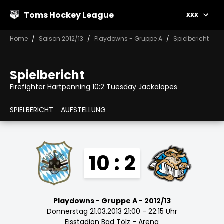
Toms Hockey League
xxx
Home
Saison 2012/13
Playdowns - Gruppe A
Spielbericht
Spielbericht
Firefighter Hartpenning 10:2 Tuesday Jackalopes
SPIELBERICHT
AUFSTELLUNG
10 : 2
Playdowns - Gruppe A - 2012/13
Donnerstag 21.03.2013 21:00 - 22:15 Uhr
Eisstadion Bad Tölz - Arena