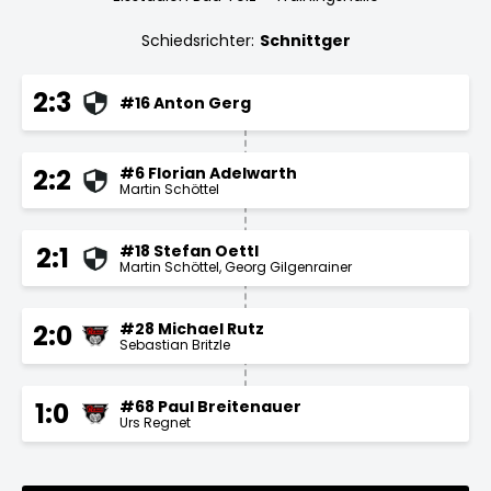
Schiedsrichter:
Schnittger
2:3
#16 Anton Gerg
#6 Florian Adelwarth
2:2
Martin Schöttel
#18 Stefan Oettl
2:1
Martin Schöttel
Georg Gilgenrainer
#28 Michael Rutz
2:0
Sebastian Britzle
#68 Paul Breitenauer
1:0
Urs Regnet