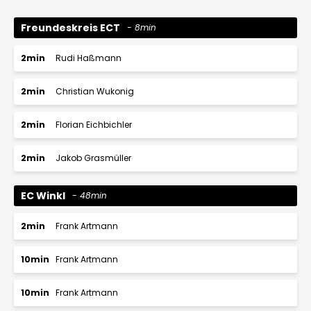
Freundeskreis ECT
8min
2min
Rudi Haßmann
2min
Christian Wukonig
2min
Florian Eichbichler
2min
Jakob Grasmüller
EC Winkl
48min
2min
Frank Artmann
10min
Frank Artmann
10min
Frank Artmann