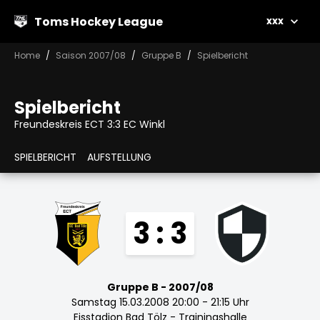
Toms Hockey League
xxx
Home
Saison 2007/08
Gruppe B
Spielbericht
Spielbericht
Freundeskreis ECT 3:3 EC Winkl
SPIELBERICHT
AUFSTELLUNG
3 : 3
Gruppe B - 2007/08
Samstag 15.03.2008 20:00 - 21:15 Uhr
Eisstadion Bad Tölz - Trainingshalle