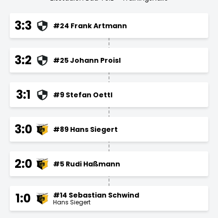
3:3
#24 Frank Artmann
3:2
#25 Johann Proisl
3:1
#9 Stefan Oettl
3:0
#89 Hans Siegert
2:0
#5 Rudi Haßmann
#14 Sebastian Schwind
1:0
Hans Siegert