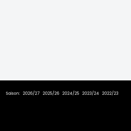
Saison:
2026/27
2025/26
2024/25
2023/24
2022/23
2021/22
2019/20
2018/19
2017/18
2016/17
2015/16
2014/15
2013/14
2012/13
2011/12
2010/11
2009/10
2008/09
2007/08