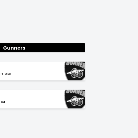
Gunners
lmeier
ner