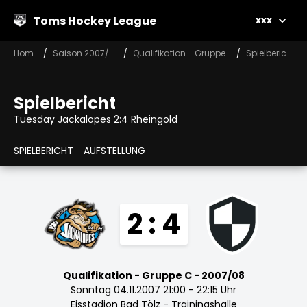
Toms Hockey League
xxx
Home
Saison 2007/08
Qualifikation - Gruppe C
Spielbericht
Spielbericht
Tuesday Jackalopes 2:4 Rheingold
SPIELBERICHT
AUFSTELLUNG
2 : 4
Qualifikation - Gruppe C - 2007/08
Sonntag 04.11.2007 21:00 - 22:15 Uhr
Eisstadion Bad Tölz - Trainingshalle