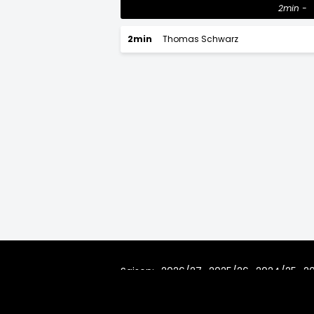
2min
2min
Thomas Schwarz
Saison:
2026/27
2025/26
2024/25
2
2010/11
2009/10
2008/09
200