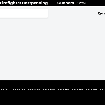
Firefighter Hartpenning
Gunners
0min
Kein
023/24
2022/23
2021/22
2019/20
2018/19
2017/18
2016/17
201
7/08