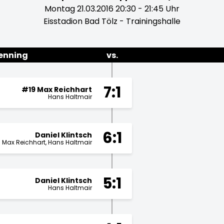
Montag 21.03.2016 20:30 - 21:45 Uhr
Eisstadion Bad Tölz - Trainingshalle
penning
vs.
7:1
#19 Max Reichhart
Hans Haltmair
6:1
Daniel Klintsch
Max Reichhart
Hans Haltmair
5:1
Daniel Klintsch
Hans Haltmair