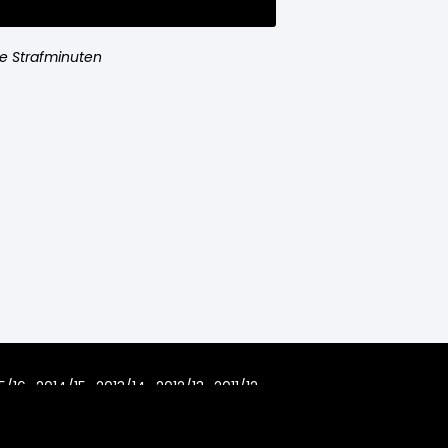
e Strafminuten
5/16
2014/15
2013/14
2012/13
2011/12