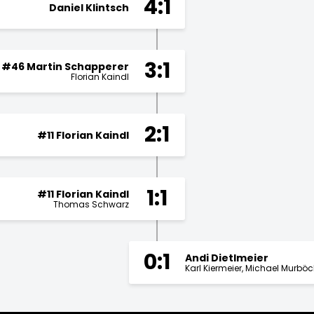
4:1
Daniel Klintsch
3:1
#46 Martin Schapperer
Florian Kaindl
2:1
#11 Florian Kaindl
1:1
#11 Florian Kaindl
Thomas Schwarz
0:1
Andi Dietlmeier
Karl Kiermeier
Michael Murböc