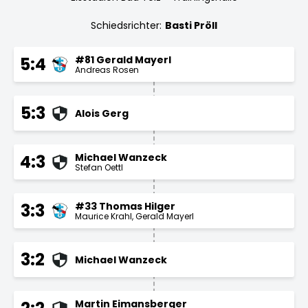
Schiedsrichter:
Basti Pröll
#81 Gerald Mayerl
5:4
Andreas Rosen
5:3
Alois Gerg
Michael Wanzeck
4:3
Stefan Oettl
#33 Thomas Hilger
3:3
Maurice Krahl
Gerald Mayerl
3:2
Michael Wanzeck
Martin Eimansberger