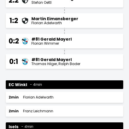
2:2
Stefan Oettl
Martin Eimansberger
1:2
Florian Adelwarth
#81 Gerald Mayerl
0:2
Florian Wimmer
#81 Gerald Mayerl
0:1
Thomas Hilger
Ralph Bader
EC Winkl
4min
2min
Florian Adelwarth
2min
Franz Leichmann
Isels
4min