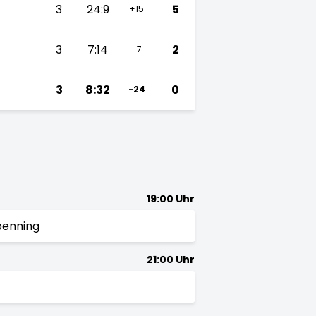
3
24:9
5
+15
3
7:14
2
-7
3
8:32
0
-24
19:00 Uhr
penning
21:00 Uhr