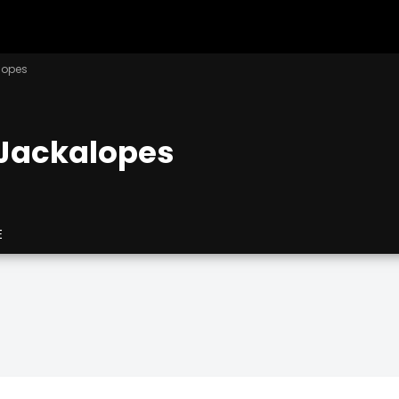
lopes
Jackalopes
E