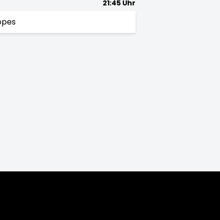
21:45 Uhr
opes
5/16
2014/15
2013/14
2012/13
2011/12