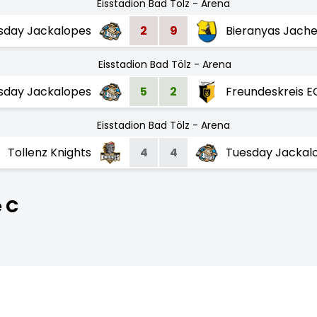
Eisstadion Bad Tölz - Arena
sday Jackalopes
2
9
Bieranyas Jach
Eisstadion Bad Tölz - Arena
sday Jackalopes
5
2
Freundeskreis E
Eisstadion Bad Tölz - Arena
Tollenz Knights
4
4
Tuesday Jackal
e C