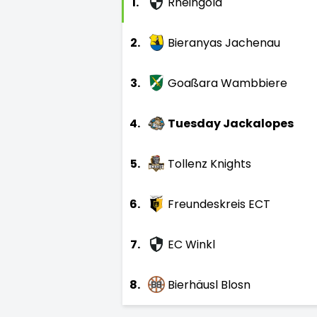
1.
Rheingold
2.
Bieranyas Jachenau
3.
Goaßara Wambbiere
4.
Tuesday Jackalopes
5.
Tollenz Knights
6.
Freundeskreis ECT
7.
EC Winkl
8.
Bierhäusl Blosn