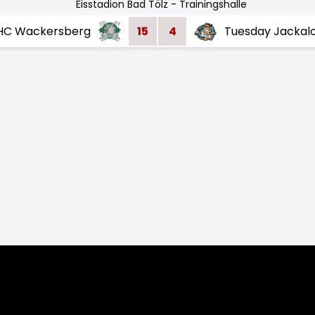
Eisstadion Bad Tölz - Trainingshalle
HC Wackersberg
15
4
Tuesday Jackal
023/24
2022/23
2021/22
2019/20
2018/19
2017/18
2016/17
201
7/08