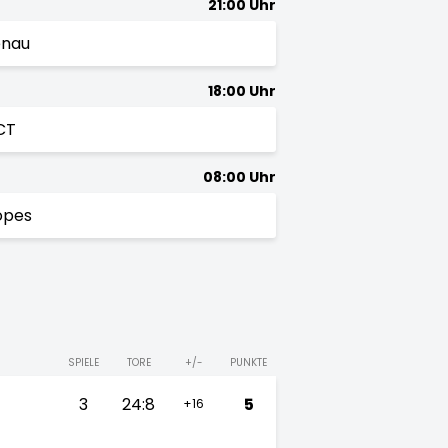
21:00 Uhr
enau
18:00 Uhr
CT
08:00 Uhr
opes
SPIELE
TORE
+/-
PUNKTE
3
24:8
5
+16