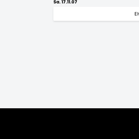
Sa. 17.11.07
E
Saison:
2026/27
2025/26
2024/25
2
2010/11
2009/10
2008/09
200