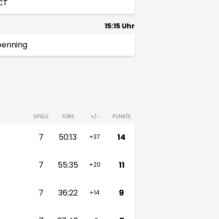
CT
15:15 Uhr
penning
SPIELE
TORE
+/-
PUNKTE
7
50:13
14
+37
7
55:35
11
+20
7
36:22
9
+14