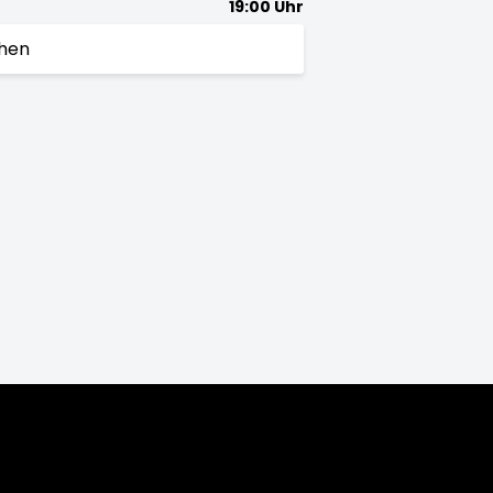
19:00 Uhr
chen
5/16
2014/15
2013/14
2012/13
2011/12