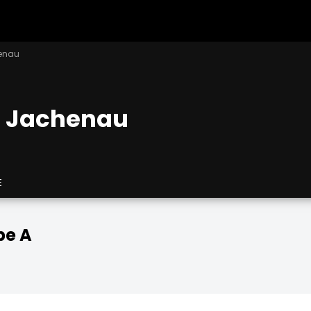
enau
s Jachenau
E
pe A