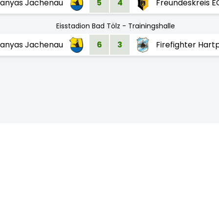
ranyas Jachenau
5
4
Freundeskreis E
Eisstadion Bad Tölz - Trainingshalle
ranyas Jachenau
6
3
Firefighter Hart