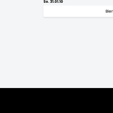
So. 31.01.10
Bie
Saison:
2026/27
2025/26
2024/25
2
2010/11
2009/10
2008/09
200