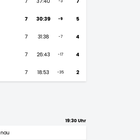
7
37:40
7
-3
7
30:39
5
-9
7
31:38
4
-7
7
26:43
4
-17
7
18:53
2
-35
19:30 Uhr
enau