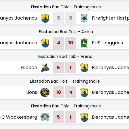
Eisstadion Bad Tölz - Trainingshalle
ranyas Jachenau
3
3
Firefighter Hart
Eisstadion Bad Tölz - Arena
ranyas Jachenau
4
10
EHF Lenggries
Eisstadion Bad Tölz - Arena
Ellbach
5
1
Bieranyas Jach
Eisstadion Bad Tölz - Trainingshalle
Lions
10
4
Bieranyas Jach
Eisstadion Bad Tölz - Trainingshalle
HC Wackersberg
5
1
Bieranyas Jach