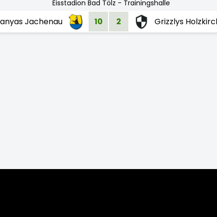
Eisstadion Bad Tölz - Trainingshalle
ranyas Jachenau
10
2
Grizzlys Holzkir
023/24
2022/23
2021/22
2019/20
2018/19
2017/18
2016/17
201
7/08