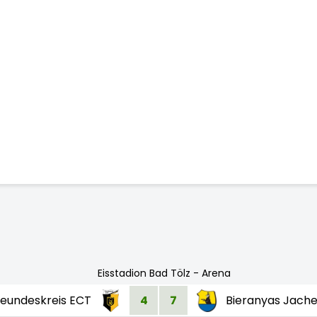
Eisstadion Bad Tölz - Arena
reundeskreis ECT
4
7
Bieranyas Jach