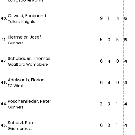
Königsdorfer Rams
Oswald, Ferdinand
9
1
4
5
40.
Tollenz Knights
Kiermeier, Josef
5
0
5
5
41.
Gunners
Schubauer, Thomas
6
4
0
4
42.
Goaßara Wambbiere
Adelwarth, Florian
6
4
0
4
43.
EC Winkl
Poschenrieder, Peter
3
3
1
4
44.
Gunners
Scherzl, Peter
6
3
1
4
45.
Gridmonkeys