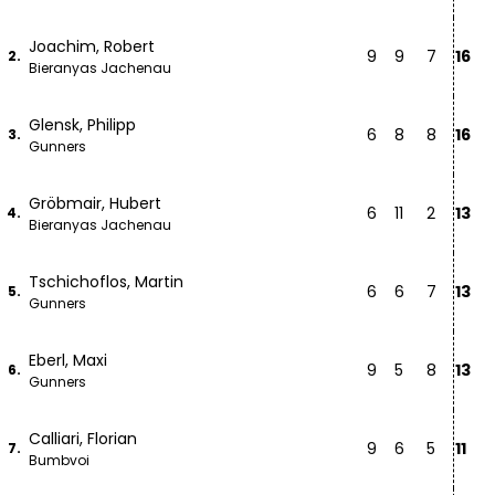
Joachim, Robert
9
9
7
16
2.
Bieranyas Jachenau
Glensk, Philipp
6
8
8
16
3.
Gunners
Gröbmair, Hubert
6
11
2
13
4.
Bieranyas Jachenau
Tschichoflos, Martin
6
6
7
13
5.
Gunners
Eberl, Maxi
9
5
8
13
6.
Gunners
Calliari, Florian
9
6
5
11
7.
Bumbvoi