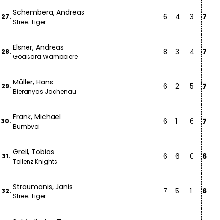
Schembera, Andreas
6
4
3
7
27.
Street Tiger
Elsner, Andreas
8
3
4
7
28.
Goaßara Wambbiere
Müller, Hans
6
2
5
7
29.
Bieranyas Jachenau
Frank, Michael
6
1
6
7
30.
Bumbvoi
Greil, Tobias
6
6
0
6
31.
Tollenz Knights
Straumanis, Janis
7
5
1
6
32.
Street Tiger