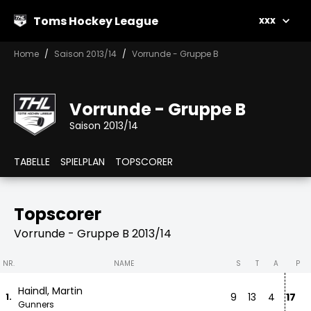
Toms Hockey League
xxx
Home
Saison 2013/14
Vorrunde - Gruppe B
Vorrunde - Gruppe B
Saison 2013/14
TABELLE
SPIELPLAN
TOPSCORER
Topscorer
Vorrunde - Gruppe B 2013/14
NR.
NAME
S
T
A
P
Haindl, Martin
9
13
4
17
1.
Gunners