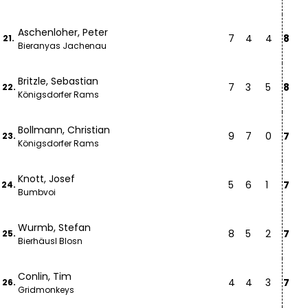
Aschenloher, Peter
7
4
4
8
21.
Bieranyas Jachenau
Britzle, Sebastian
7
3
5
8
22.
Königsdorfer Rams
Bollmann, Christian
9
7
0
7
23.
Königsdorfer Rams
Knott, Josef
5
6
1
7
24.
Bumbvoi
Wurmb, Stefan
8
5
2
7
25.
Bierhäusl Blosn
Conlin, Tim
4
4
3
7
26.
Gridmonkeys