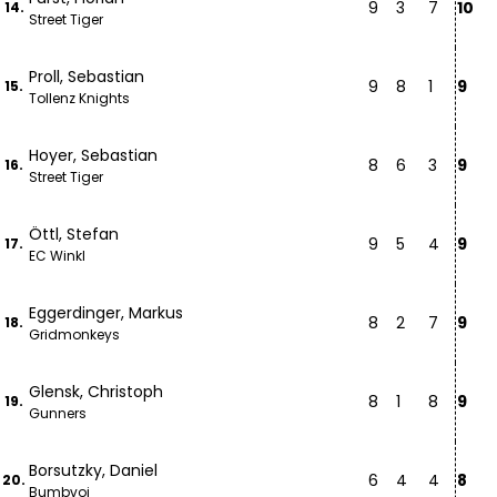
9
3
7
10
14.
Street Tiger
Proll, Sebastian
9
8
1
9
15.
Tollenz Knights
Hoyer, Sebastian
8
6
3
9
16.
Street Tiger
Öttl, Stefan
9
5
4
9
17.
EC Winkl
Eggerdinger, Markus
8
2
7
9
18.
Gridmonkeys
Glensk, Christoph
8
1
8
9
19.
Gunners
Borsutzky, Daniel
6
4
4
8
20.
Bumbvoi