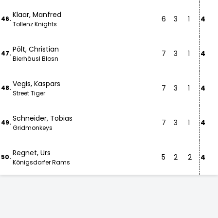
Klaar, Manfred
6
3
1
4
46.
Tollenz Knights
Pölt, Christian
7
3
1
4
47.
Bierhäusl Blosn
Vegis, Kaspars
7
3
1
4
48.
Street Tiger
Schneider, Tobias
7
3
1
4
49.
Gridmonkeys
Regnet, Urs
5
2
2
4
50.
Königsdorfer Rams