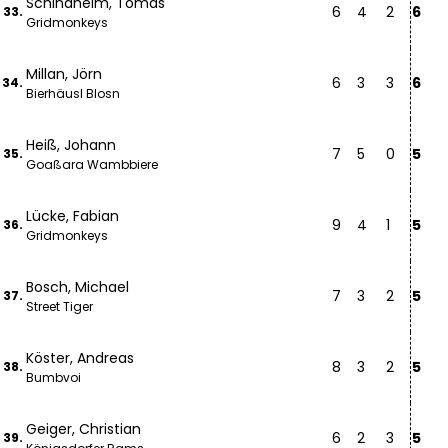
Schindhelm, Tomas
6
4
2
6
33.
Gridmonkeys
Millan, Jörn
6
3
3
6
34.
Bierhäusl Blosn
Heiß, Johann
7
5
0
5
35.
Goaßara Wambbiere
Lücke, Fabian
9
4
1
5
36.
Gridmonkeys
Bosch, Michael
7
3
2
5
37.
Street Tiger
Köster, Andreas
8
3
2
5
38.
Bumbvoi
Geiger, Christian
6
2
3
5
39.