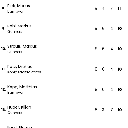
Rink, Marius
9
4
7
11
8.
Bumbvoi
Pohl, Markus
5
6
4
10
9.
Gunners
Strauß, Markus
8
6
4
10
10.
Gunners
Rutz, Michael
8
6
4
10
11.
Königsdorfer Rams
Kopp, Matthias
9
6
4
10
12.
Bumbvoi
Huber, Kilian
8
3
7
10
13.
Gunners
Fürst, Florian