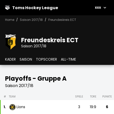
Toms Hockey League
xxx
Home
Saison 2017/18
Freundeskreis ECT
Freundeskreis ECT
Saison 2017/18
KADER
SAISON
TOPSCORER
ALL-TIME
Playoffs - Gruppe A
Saison 2017/18
#
TEAM
SPIELE
TORE
PUNKTE
1.
Lions
3
19:9
6