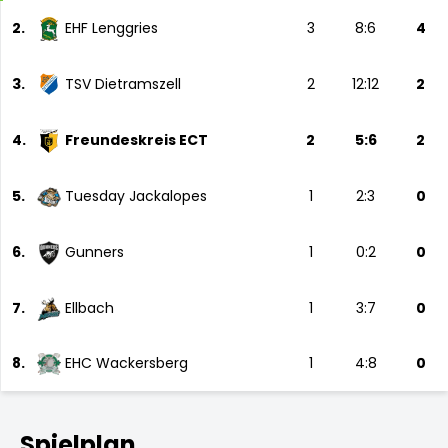
2.
EHF Lenggries
3
8:6
4
3.
TSV Dietramszell
2
12:12
2
4.
Freundeskreis ECT
2
5:6
2
5.
Tuesday Jackalopes
1
2:3
0
6.
Gunners
1
0:2
0
7.
Ellbach
1
3:7
0
8.
EHC Wackersberg
1
4:8
0
Spielplan