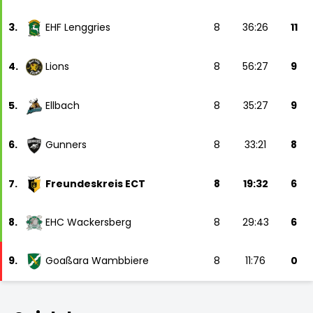
3.
EHF Lenggries
8
36:26
11
4.
Lions
8
56:27
9
5.
Ellbach
8
35:27
9
6.
Gunners
8
33:21
8
7.
Freundeskreis ECT
8
19:32
6
8.
EHC Wackersberg
8
29:43
6
9.
Goaßara Wambbiere
8
11:76
0