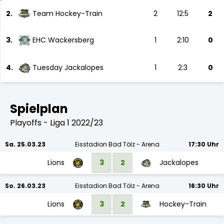
2.
Team Hockey-Train
2
12:5
2
3.
EHC Wackersberg
1
2:10
0
4.
Tuesday Jackalopes
1
2:3
0
Spielplan
Playoffs - Liga 1 2022/23
Sa. 25.03.23
Eisstadion Bad Tölz - Arena
17:30 Uhr
Lions
3
2
Jackalopes
So. 26.03.23
Eisstadion Bad Tölz - Arena
16:30 Uhr
Lions
3
2
Hockey-Train