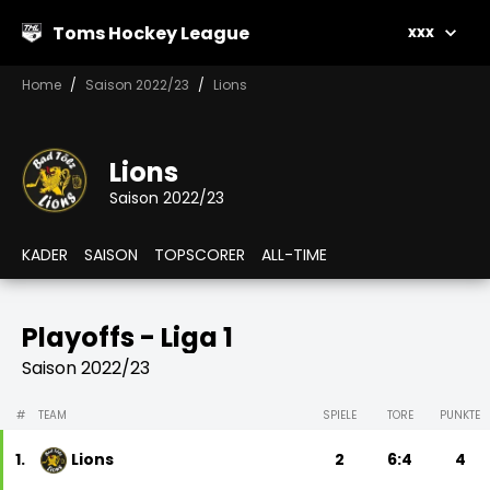
Toms Hockey League
xxx
Home
Saison 2022/23
Lions
Lions
Saison 2022/23
KADER
SAISON
TOPSCORER
ALL-TIME
Playoffs - Liga 1
Saison 2022/23
#
TEAM
SPIELE
TORE
PUNKTE
1.
Lions
2
6:4
4