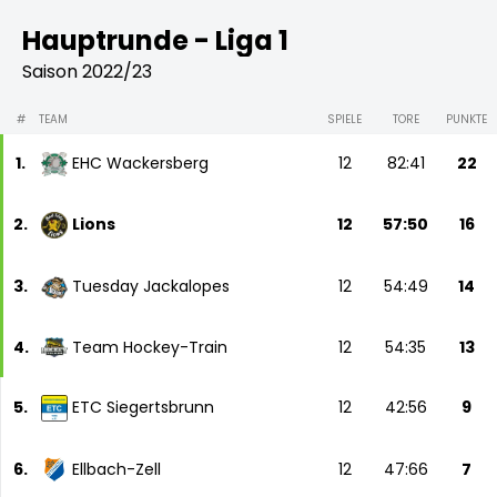
Hauptrunde - Liga 1
Saison 2022/23
#
TEAM
SPIELE
TORE
PUNKTE
1.
EHC Wackersberg
12
82:41
22
2.
Lions
12
57:50
16
3.
Tuesday Jackalopes
12
54:49
14
4.
Team Hockey-Train
12
54:35
13
5.
ETC Siegertsbrunn
12
42:56
9
6.
Ellbach-Zell
12
47:66
7