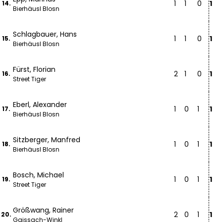
1
1
0
1
14.
Bierhäusl Blosn
Schlagbauer, Hans
1
1
0
1
15.
Bierhäusl Blosn
Fürst, Florian
2
1
0
1
16.
Street Tiger
Eberl, Alexander
1
0
1
1
17.
Bierhäusl Blosn
Sitzberger, Manfred
1
0
1
1
18.
Bierhäusl Blosn
Bosch, Michael
1
0
1
1
19.
Street Tiger
Größwang, Rainer
2
0
1
1
20.
Gaissach-Winkl