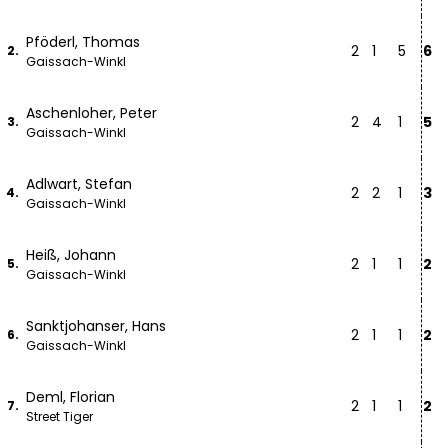
Pföderl, Thomas
2
1
5
6
2.
Gaissach-Winkl
Aschenloher, Peter
2
4
1
5
3.
Gaissach-Winkl
Adlwart, Stefan
2
2
1
3
4.
Gaissach-Winkl
Heiß, Johann
2
1
1
2
5.
Gaissach-Winkl
Sanktjohanser, Hans
2
1
1
2
6.
Gaissach-Winkl
Deml, Florian
2
1
1
2
7.
Street Tiger