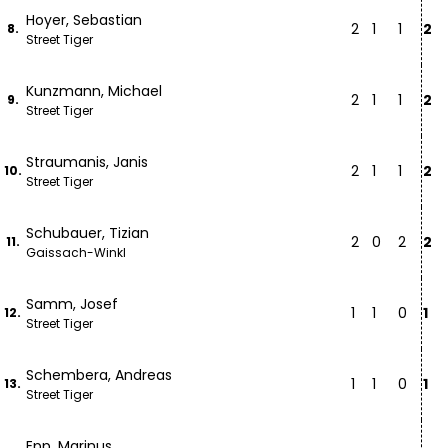
Hoyer, Sebastian
2
1
1
2
8.
Street Tiger
Kunzmann, Michael
2
1
1
2
9.
Street Tiger
Straumanis, Janis
2
1
1
2
10.
Street Tiger
Schubauer, Tizian
2
0
2
2
11.
Gaissach-Winkl
Samm, Josef
1
1
0
1
12.
Street Tiger
Schembera, Andreas
1
1
0
1
13.
Street Tiger
Epp, Marinus