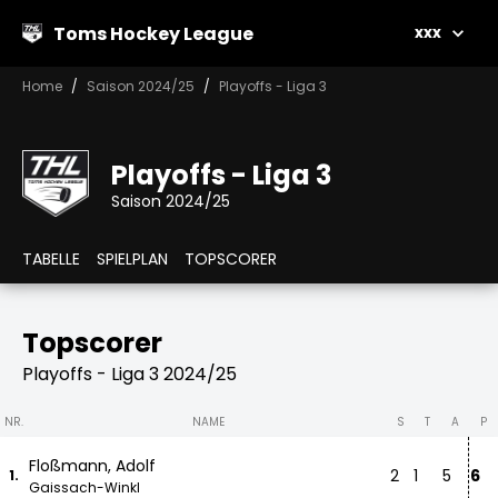
Toms Hockey League
xxx
Home
Saison 2024/25
Playoffs - Liga 3
Playoffs - Liga 3
Saison 2024/25
TABELLE
SPIELPLAN
TOPSCORER
Topscorer
Playoffs - Liga 3 2024/25
NR.
NAME
S
T
A
P
Floßmann, Adolf
2
1
5
6
1.
Gaissach-Winkl