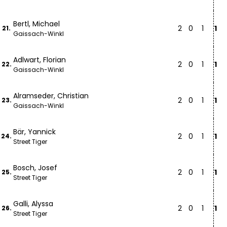
Bertl, Michael
2
0
1
1
21.
Gaissach-Winkl
Adlwart, Florian
2
0
1
1
22.
Gaissach-Winkl
Alramseder, Christian
2
0
1
1
23.
Gaissach-Winkl
Bär, Yannick
2
0
1
1
24.
Street Tiger
Bosch, Josef
2
0
1
1
25.
Street Tiger
Galli, Alyssa
2
0
1
1
26.
Street Tiger