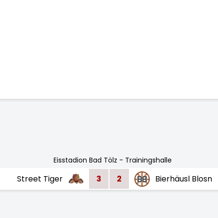
Eisstadion Bad Tölz - Trainingshalle
Street Tiger
3
2
Bierhäusl Blosn