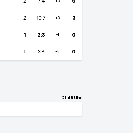
2
7:4
6
+3
2
10:7
3
+3
1
2:3
0
-1
1
3:8
0
-5
21:45 Uhr