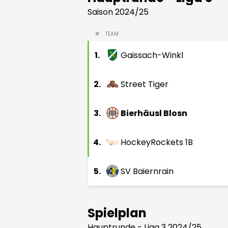
Saison 2024/25
#
TEAM
1.
Gaissach-Winkl
2.
Street Tiger
3.
Bierhäusl Blosn
4.
HockeyRockets 1B
5.
SV Baiernrain
Spielplan
Hauptrunde - Liga 3 2024/25