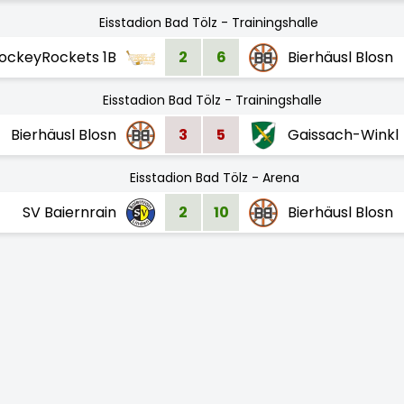
Eisstadion Bad Tölz - Trainingshalle
ockeyRockets 1B
2
6
Bierhäusl Blosn
Eisstadion Bad Tölz - Trainingshalle
Bierhäusl Blosn
3
5
Gaissach-Winkl
Eisstadion Bad Tölz - Arena
SV Baiernrain
2
10
Bierhäusl Blosn