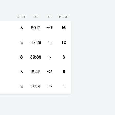
SPIELE
TORE
+/-
PUNKTE
8
60:12
16
+48
8
47:29
12
+18
8
33:35
6
-2
8
18:45
5
-27
8
17:54
1
-37