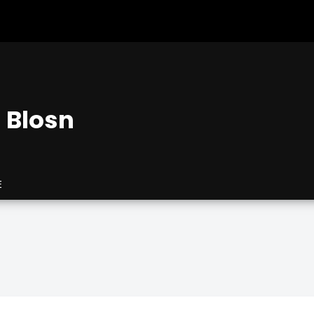
 Blosn
E