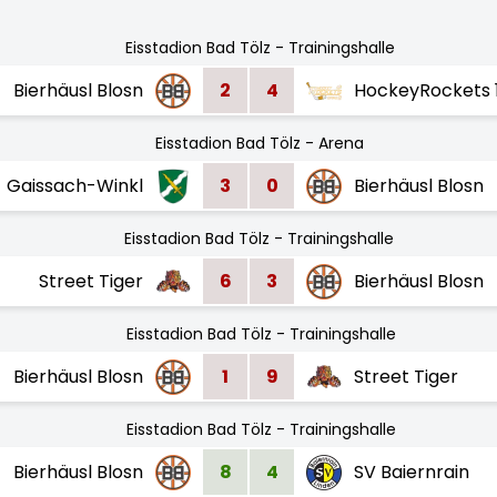
Eisstadion Bad Tölz - Trainingshalle
Bierhäusl Blosn
2
4
HockeyRockets 
Eisstadion Bad Tölz - Arena
Gaissach-Winkl
3
0
Bierhäusl Blosn
Eisstadion Bad Tölz - Trainingshalle
Street Tiger
6
3
Bierhäusl Blosn
Eisstadion Bad Tölz - Trainingshalle
Bierhäusl Blosn
1
9
Street Tiger
Eisstadion Bad Tölz - Trainingshalle
Bierhäusl Blosn
8
4
SV Baiernrain