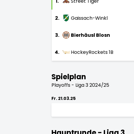
1.
Street Tiger
2.
Gaissach-Winkl
3.
Bierhäusl Blosn
4.
HockeyRockets 1B
Spielplan
Playoffs - Liga 3 2024/25
Fr. 21.03.25
Hauptrunde - Liga 3