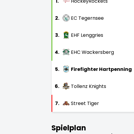
1.
HockeyRockets
2.
EC Tegernsee
3.
EHF Lenggries
4.
EHC Wackersberg
5.
Firefighter Hartpenning
6.
Tollenz Knights
7.
Street Tiger
Spielplan