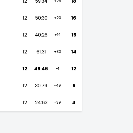
12
59:34
18
+25
12
50:30
16
+20
12
40:26
15
+14
12
61:31
14
+30
12
45:46
12
-1
12
30:79
5
-49
12
24:63
4
-39