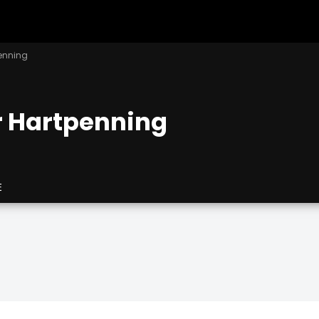
penning
r Hartpenning
E