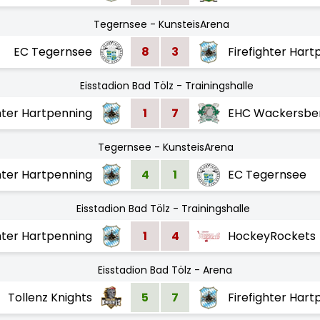
Tegernsee - KunsteisArena
EC Tegernsee
8
3
Firefighter Hart
Eisstadion Bad Tölz - Trainingshalle
ghter Hartpenning
1
7
EHC Wackersbe
Tegernsee - KunsteisArena
ghter Hartpenning
4
1
EC Tegernsee
Eisstadion Bad Tölz - Trainingshalle
ghter Hartpenning
1
4
HockeyRockets
Eisstadion Bad Tölz - Arena
Tollenz Knights
5
7
Firefighter Hart