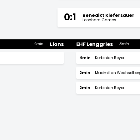
0:1
Benedikt Kiefersauer
Leonhard Gambs
Lions
EHF Lenggries
2min
8min
4min
Korbinian Reyer
2min
Maximilian Wechselber
2min
Korbinian Reyer