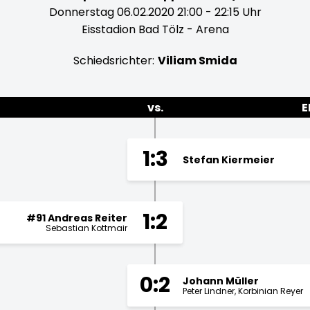
Donnerstag 06.02.2020 21:00 - 22:15 Uhr
Eisstadion Bad Tölz - Arena
Schiedsrichter:
Viliam Smida
vs.
E
1:3
Stefan Kiermeier
1:2
#91 Andreas Reiter
Sebastian Kottmair
0:2
Johann Müller
Peter Lindner
Korbinian Reyer