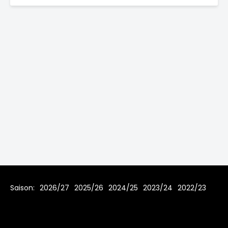
Saison:
2026/27
2025/26
2024/25
2023/24
2022/23
2021/22
2019/20
2018/19
2017/18
2016/17
2015/16
2014/15
2013/14
2012/13
2011/12
2010/11