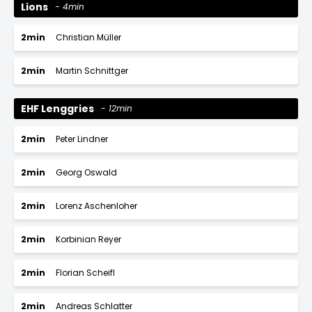
Lions
4min
2min
Christian Müller
2min
Martin Schnittger
EHF Lenggries
12min
2min
Peter Lindner
2min
Georg Oswald
2min
Lorenz Aschenloher
2min
Korbinian Reyer
2min
Florian Scheifl
2min
Andreas Schlatter