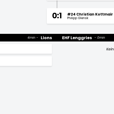
0:1
#24 Christian Kottmair
Philipp Glensk
Lions
EHF Lenggries
4min
0min
Kein