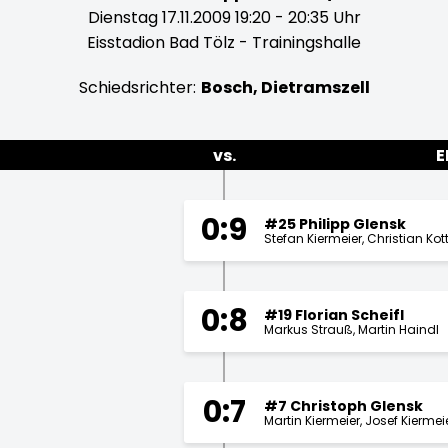
Dienstag 17.11.2009 19:20 - 20:35 Uhr
Eisstadion Bad Tölz - Trainingshalle
Schiedsrichter:
Bosch, Dietramszell
vs.
E
0:9
#25 Philipp Glensk
Stefan Kiermeier
Christian Kot
0:8
#19 Florian Scheifl
Markus Strauß
Martin Haindl
0:7
#7 Christoph Glensk
Martin Kiermeier
Josef Kiermei