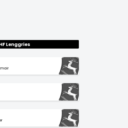
HF Lenggries
tmair
er