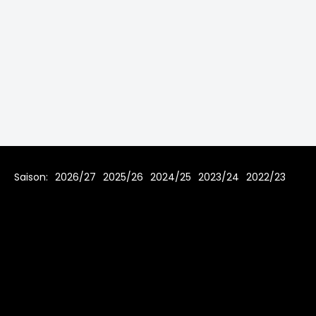
Saison:
2026/27
2025/26
2024/25
2023/24
2022/23
2021/22
2019/20
2018/19
2017/18
2016/17
2015/16
2014/15
2013/14
2012/13
2011/12
2010/11
2009/10
2008/09
2007/08
Home
Regeln
Impressum
Datenschutz
© 2006 - 2026 www.toms-hockey-league.de Alle Rechte
vorbehalten