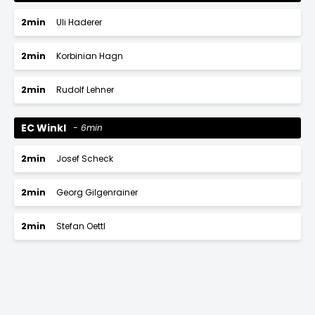
2min
Uli Haderer
2min
Korbinian Hagn
2min
Rudolf Lehner
EC Winkl
6min
2min
Josef Scheck
2min
Georg Gilgenrainer
2min
Stefan Oettl