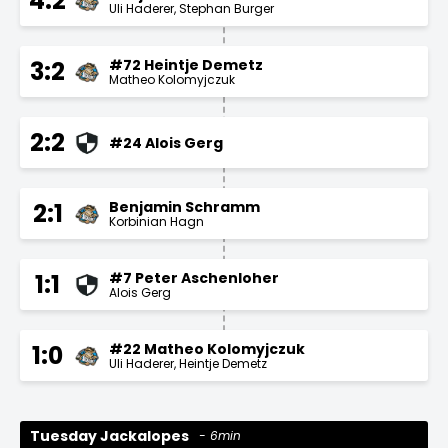
4:2
Uli Haderer
Stephan Burger
#72 Heintje Demetz
3:2
Matheo Kolomyjczuk
2:2
#24 Alois Gerg
Benjamin Schramm
2:1
Korbinian Hagn
#7 Peter Aschenloher
1:1
Alois Gerg
#22 Matheo Kolomyjczuk
1:0
Uli Haderer
Heintje Demetz
Tuesday Jackalopes
6min