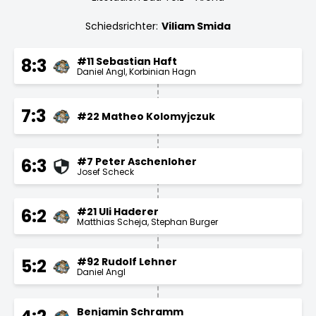
Schiedsrichter:
Viliam Smida
#11 Sebastian Haft
8:3
Daniel Angl
Korbinian Hagn
7:3
#22 Matheo Kolomyjczuk
#7 Peter Aschenloher
6:3
Josef Scheck
#21 Uli Haderer
6:2
Matthias Scheja
Stephan Burger
#92 Rudolf Lehner
5:2
Daniel Angl
Benjamin Schramm