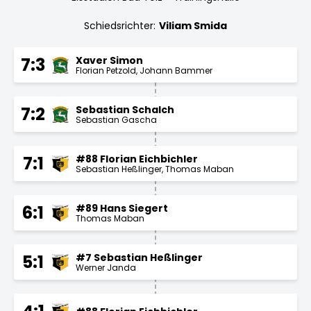
Schiedsrichter:
Viliam Smida
Xaver Simon
7:3
Florian Petzold
Johann Bammer
Sebastian Schalch
7:2
Sebastian Gascha
#88 Florian Eichbichler
7:1
Sebastian Heßlinger
Thomas Maban
#89 Hans Siegert
6:1
Thomas Maban
#7 Sebastian Heßlinger
5:1
Werner Janda