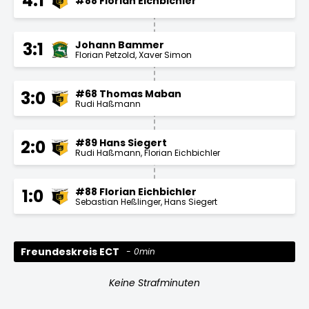
4:1
#88 Florian Eichbichler
Johann Bammer
3:1
Florian Petzold
Xaver Simon
#68 Thomas Maban
3:0
Rudi Haßmann
#89 Hans Siegert
2:0
Rudi Haßmann
Florian Eichbichler
#88 Florian Eichbichler
1:0
Sebastian Heßlinger
Hans Siegert
Freundeskreis ECT
0min
Keine Strafminuten