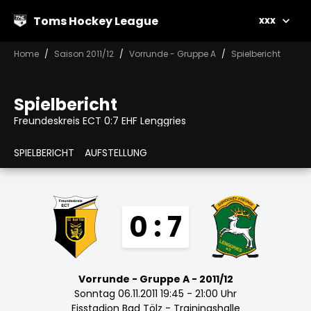
Toms Hockey League
xxx
Home
Saison 2011/12
Vorrunde - Gruppe A
Spielbericht
Spielbericht
Freundeskreis ECT 0:7 EHF Lenggries
SPIELBERICHT
AUFSTELLUNG
0 : 7
Vorrunde - Gruppe A - 2011/12
Sonntag 06.11.2011 19:45 - 21:00 Uhr
Eisstadion Bad Tölz - Trainingshalle