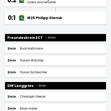
0:2
Lorenz Aschenloher
0:1
#25 Philipp Glensk
Freundeskreis ECT
6min
2min
Rudi Haßmann
2min
Florian Wächter
2min
Florian Eichbichler
EHF Lenggries
8min
2min
Christoph Glensk
2min
Kilian Huber