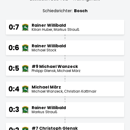
Schiedsrichter:
Bosch
Rainer Willibald
0:7
Kilian Huber
Markus Strauß
Rainer Willibald
0:6
Michael Stock
#9 Michael Wanzeck
0:5
Philipp Glensk
Michael März
Michael März
0:4
Michael Wanzeck
Christian Kottmair
Rainer Willibald
0:3
Markus Strauß
#7 Christoph Glensk