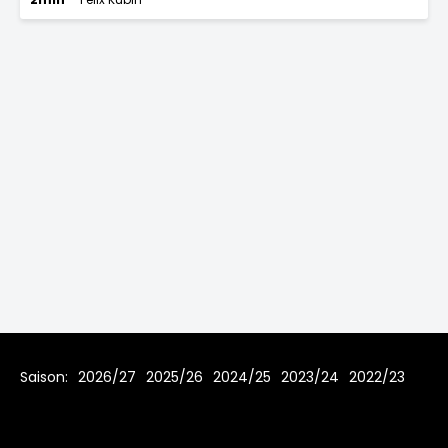
Saison:
2026/27
2025/26
2024/25
2023/24
2022/23
2021/22
2019/20
2018/19
2017/18
2016/17
2015/16
2014/15
2013/14
2012/13
2011/12
2010/11