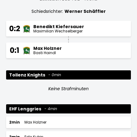
Schiedsrichter:
Werner Schäffler
Benedikt Kiefersauer
0:2
Maximilian Wechselberger
Max Holzner
0:1
Basti Haindl
Tollenz Knights
0min
Keine Strafminuten
EHF Lenggries
4min
2min
Max Holzner
2min
Felix Kubin