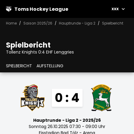
Toms Hockey League
xxx
Home
Saison 2025/26
Hauptrunde - Liga 2
Spielbericht
Spielbericht
Tollenz Knights 0:4 EHF Lenggries
SPIELBERICHT
AUFSTELLUNG
0 : 4
Hauptrunde - Liga 2 - 2025/26
Sonntag 26.10.2025 07:30 - 09:00 Uhr
Eisstadion Bad Tölz - Arena