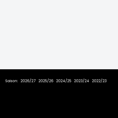
Saison:
2026/27
2025/26
2024/25
2023/24
2022/23
2021/22
2019/20
2018/19
2017/18
2016/17
2015/16
2014/15
2013/14
2012/13
2011/12
2010/11
2009/10
2008/09
2007/08
Home
Regeln
Impressum
Datenschutz