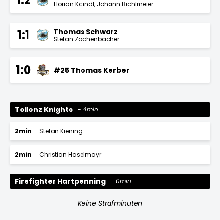
1:2
Florian Kaindl
Johann Bichlmeier
Thomas Schwarz
1:1
Stefan Zachenbacher
1:0
#25 Thomas Kerber
Tollenz Knights
4min
2min
Stefan Kiening
2min
Christian Haselmayr
Firefighter Hartpenning
0min
Keine Strafminuten