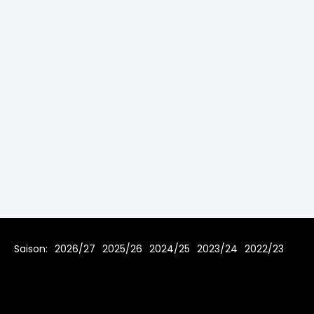
Saison:
2026/27
2025/26
2024/25
2023/24
2022/23
2021/22
2019/20
2018/19
2017/18
2016/17
2015/16
2014/15
2013/14
2012/13
2011/12
2010/11
2009/10
2008/09
2007/08