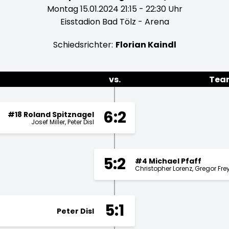
Montag 15.01.2024 21:15 - 22:30 Uhr
Eisstadion Bad Tölz - Arena
Schiedsrichter:
Florian Kaindl
vs.
Tea
6:2
#18 Roland Spitznagel
Josef Miller
Peter Disl
5:2
#4 Michael Pfaff
Christopher Lorenz
Gregor Fre
5:1
Peter Disl