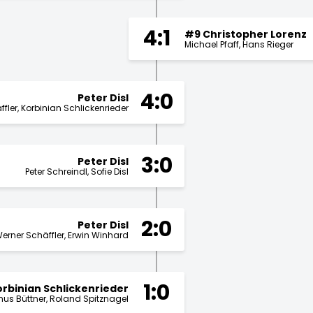
4:1
#9 Christopher Lorenz
Michael Pfaff
Hans Rieger
4:0
Peter Disl
fler
Korbinian Schlickenrieder
3:0
Peter Disl
Peter Schreindl
Sofie Disl
2:0
Peter Disl
erner Schäffler
Erwin Winhard
1:0
rbinian Schlickenrieder
nus Büttner
Roland Spitznagel