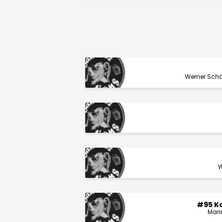
Werner Schäf
W
#95 Ko
Mari