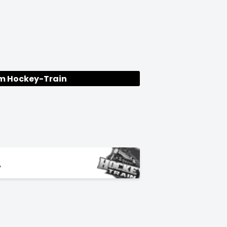
m Hockey-Train
y