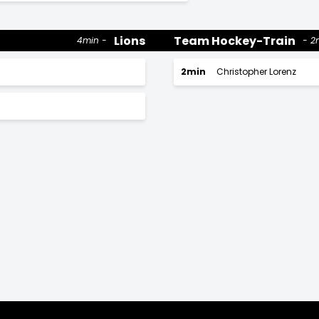
Lions
Team Hockey-Train
4min
2
2min
Christopher Lorenz