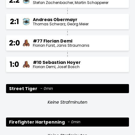
2:2
Stefan Zachenbacher
Martin Schapperer
Andreas Obermayr
2:1
Thomas Schwarz
Georg Meier
#77 Florian Deml
2:0
Florian Fürst
Janis Straumanis
#10 Sebastian Hoyer
1:0
Florian Deml
Josef Bosch
Street Tiger
0min
Keine Strafminuten
Firefighter Hartpenning
0min