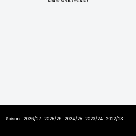
Keine Strafminuten
Saison:
2026/27
2025/26
2024/25
2023/24
2022/23
2021/22
2019/20
2018/19
2017/18
2016/17
2015/16
2014/15
2013/14
2012/13
2011/12
2010/11