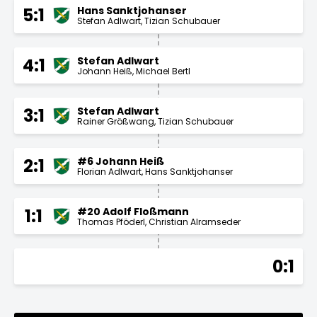
Hans Sanktjohanser
5:1
Stefan Adlwart
Tizian Schubauer
Stefan Adlwart
4:1
Johann Heiß
Michael Bertl
Stefan Adlwart
3:1
Rainer Größwang
Tizian Schubauer
#6 Johann Heiß
2:1
Florian Adlwart
Hans Sanktjohanser
#20 Adolf Floßmann
1:1
Thomas Pföderl
Christian Alramseder
0:1