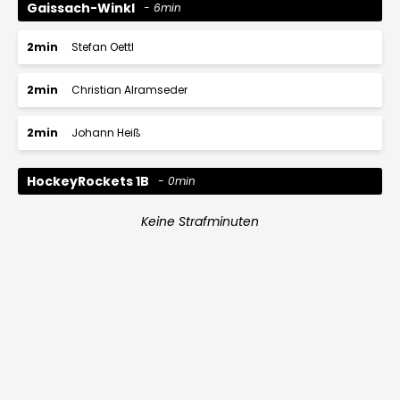
Gaissach-Winkl
6min
2min
Stefan Oettl
2min
Christian Alramseder
2min
Johann Heiß
HockeyRockets 1B
0min
Keine Strafminuten