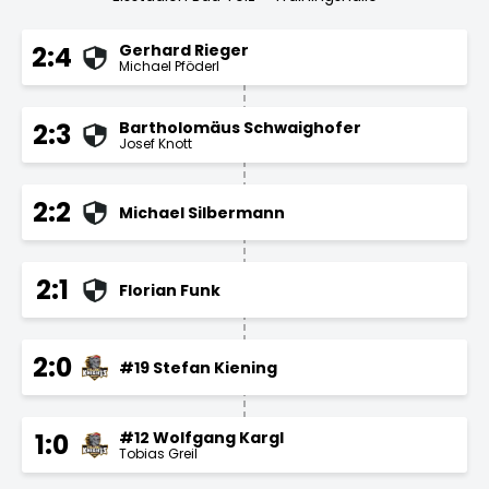
Gerhard Rieger
2:4
Michael Pföderl
Bartholomäus Schwaighofer
2:3
Josef Knott
2:2
Michael Silbermann
2:1
Florian Funk
2:0
#19 Stefan Kiening
#12 Wolfgang Kargl
1:0
Tobias Greil