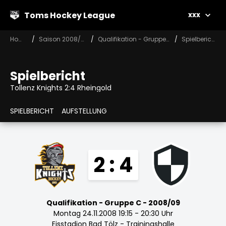
Toms Hockey League
xxx
Home
Saison 2008/09
Qualifikation - Gruppe C
Spielbericht
Spielbericht
Tollenz Knights 2:4 Rheingold
SPIELBERICHT
AUFSTELLUNG
2 : 4
Qualifikation - Gruppe C - 2008/09
Montag 24.11.2008 19:15 - 20:30 Uhr
Eisstadion Bad Tölz - Trainingshalle