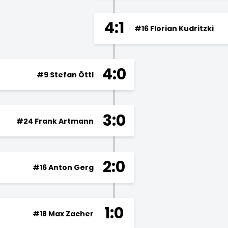
4:1
#16 Florian Kudritzki
4:0
#9 Stefan Öttl
3:0
#24 Frank Artmann
2:0
#16 Anton Gerg
1:0
#18 Max Zacher