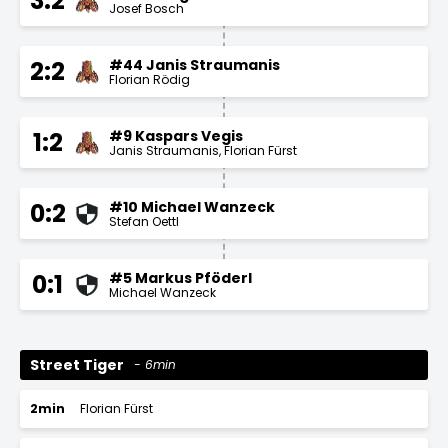
3:2
Josef Bosch
#44 Janis Straumanis
2:2
Florian Rödig
#9 Kaspars Vegis
1:2
Janis Straumanis
Florian Fürst
#10 Michael Wanzeck
0:2
Stefan Oettl
#5 Markus Pföderl
0:1
Michael Wanzeck
Street Tiger
6min
2min
Florian Fürst