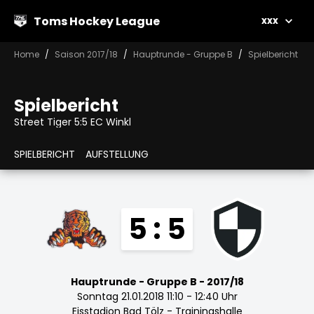
Toms Hockey League
xxx
Home
Saison 2017/18
Hauptrunde - Gruppe B
Spielbericht
Spielbericht
Street Tiger 5:5 EC Winkl
SPIELBERICHT
AUFSTELLUNG
5 : 5
Hauptrunde - Gruppe B - 2017/18
Sonntag 21.01.2018 11:10 - 12:40 Uhr
Eisstadion Bad Tölz - Trainingshalle