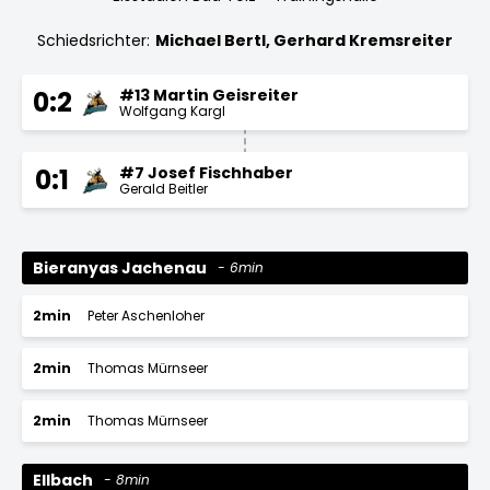
Schiedsrichter:
Michael Bertl, Gerhard Kremsreiter
#13 Martin Geisreiter
0:2
Wolfgang Kargl
#7 Josef Fischhaber
0:1
Gerald Beitler
Bieranyas Jachenau
6min
2min
Peter Aschenloher
2min
Thomas Mürnseer
2min
Thomas Mürnseer
Ellbach
8min